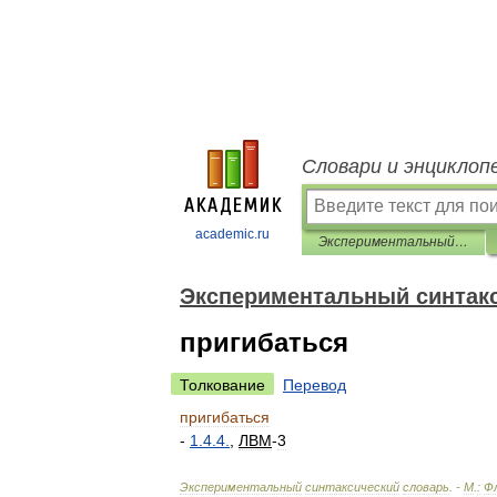
Словари и энциклоп
academic.ru
Экспериментальный синтаксический словарь
Экспериментальный синтак
пригибаться
Толкование
Перевод
пригибаться
-
1
.
4
.
4
.
,
ЛВМ
-
3
Экспериментальный
синтаксический
словарь
. -
М
.
:
Ф