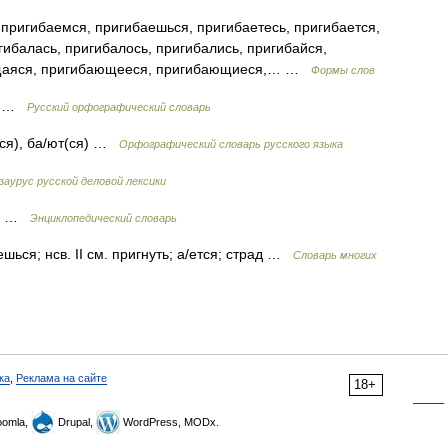
пригибаемся, пригибаешься, пригибаетесь, пригибается,
гибалась, пригибалось, пригибались, пригибайся,
ющаяся, пригибающееся, пригибающиеся,… …
Формы слов
ся …
Русский орфографический словарь
(ся), ба/ют(ся) …
Орфографический словарь русского языка
заурус русской деловой лексики
ся …
Энциклопедический словарь
ешься; нсв. II см. пригнуть; а/ется; страд …
Словарь многих
ка
,
Реклама на сайте
18+
omla,
Drupal,
WordPress, MODx.