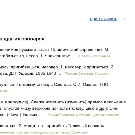
приглаживать
в других словарях:
нонимов русского языка. Практический справочник. М.:
ригибаться гл. несов. 1. • наклонятьс …
Словарь синонимов
, пригибаешься, несовер. 1. несовер. к пригнуться. 2.
акова. Д.Н. Ушаков. 1935 1940 …
Толковый словарь Ушакова
ть, ся. Толковый словарь Ожегова. С.И. Ожегов, Н.Ю.
гова
. пригнуться). Слегка изменять (изменить) прямое положение
, опустив книзу верхнюю их часть (голову, шею и др.); Син.:
neself) down]. Больше …
Большой толковый словарь русских глаголов
оняться. 2. страд. к гл. пригибать Толковый словарь
еменный толковый словарь русского языка Ефремовой