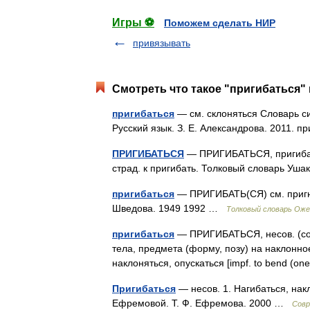
Игры ⚽
Поможем сделать НИР
привязывать
Смотреть что такое "пригибаться" 
пригибаться
— см. склоняться Словарь си
Русский язык. З. Е. Александрова. 2011. п
ПРИГИБАТЬСЯ
— ПРИГИБАТЬСЯ, пригибаюсь
страд. к пригибать. Толковый словарь Уш
пригибаться
— ПРИГИБАТЬ(СЯ) см. пригну
Шведова. 1949 1992 …
Толковый словарь Оже
пригибаться
— ПРИГИБАТЬСЯ, несов. (сов
тела, предмета (форму, позу) на наклонное
наклоняться, опускаться [impf. to bend (o
Пригибаться
— несов. 1. Нагибаться, накл
Ефремовой. Т. Ф. Ефремова. 2000 …
Совр