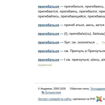
пригибаться
— пригибаться, пригибаюсь, 
пригибаются, пригибаясь, пригибался, при
пригибайтесь, пригибающийся, пригиба
пригибаться
— пригиб аться, аюсь, ает
пригибаться
— (I), пригиба/ю(сь), ба/ешь
пригибаться
— Syn: см. склоняться …
Те
пригибаться
— см. Пригнуть и Пригнуть
пригибаться
— I см. пригнуться; а/юсь, а/
выражений
© Академик, 2000-2026
Обратная связь:
Техподдерж
👣 Путешествия
Экспорт словарей на сайты
, сделанные на PHP,
Jo