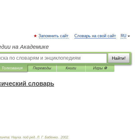
Запомнить сайт
Словарь на свой сайт
RU
едии на Академике
Найти!
Толкования
Переводы
Книги
Игры ⚽
сический словарь
линта:
Наука
.
под
ред
.
Л
.
Г
.
Бабенко
.
.
2002
.